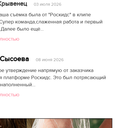
 Крывенец
03 июля 2026
аша съёмка была от "Роскидс" в клипе
Супер команда,слаженная работа и первый
 Далее было ещё...
олностью
 Сысоева
08 июня 2026
е утверждение напрямую от заказчика
я платформе Роскидс. Это был потрясающий
 наполненный...
олностью