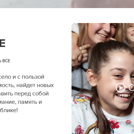
Е
Ь ВСЕ
село и с пользой
мость, найдет новых
авить перед собой
мание, память и
блике!