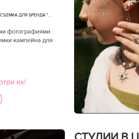
VE
СЪЕМКА ДЛЯ БРЕНДА "KAPIKA"
ыми фотографиями
емки кампейна для
отри их!
СТУДИИ В 