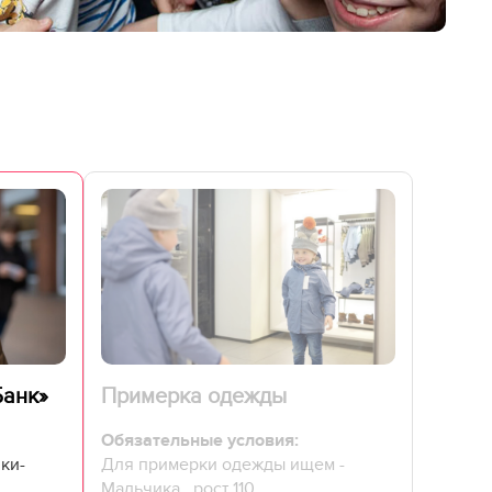
Банк»
Примерка одежды
Обязательные условия:
ики-
Для примерки одежды ищем -
Мальчика , рост 110