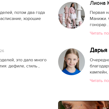
Лиона
делей, потом два года
Первая н
расписание, хорошие
Манижи. 
гонорар .
Читать п
Дарья
026
делей, это дало много
Очередно
ия: дефиле, стиль ,
благодар
кампейн,
Читать п